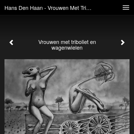
Hans Den Haan - Vrouwen Met Triboliet En Wagenwielen
Tog
navi
Vrouwen met triboliet en
wagenwielen